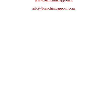
www.bianchinicapponi.it
info@bianchinicapponi.com